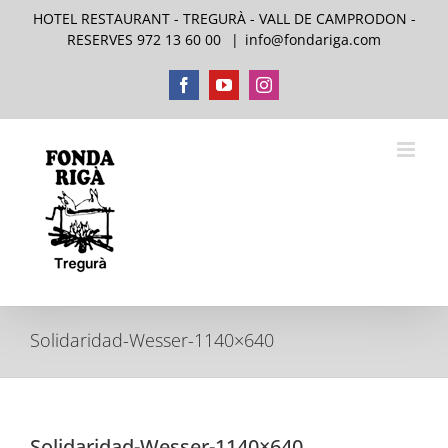
Skip
HOTEL RESTAURANT - TREGURÀ - VALL DE CAMPRODON -
to
RESERVES 972 13 60 00
|
info@fondariga.com
content
Facebook
YouTube
Instagram
Solidaridad-Wesser-1140×640
Solidaridad-Wesser-1140×640