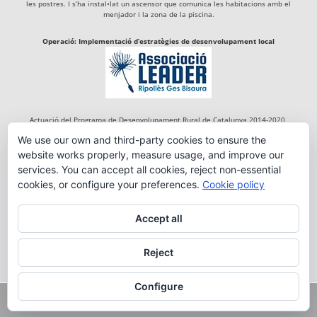
les postres. I s’ha instal•lat un ascensor que comunica les habitacions amb el
menjador i la zona de la piscina.
Operació: Implementació d’estratègies de desenvolupament local
Actuació del Programa de Desenvolupament Rural de Catalunya 2014-2020,
cofinançada per:
We use our own and third-party cookies to ensure the
website works properly, measure usage, and improve our
services. You can accept all cookies, reject non-essential
cookies, or configure your preferences.
Cookie policy
Accept all
Reject
Configure
Copyright 2018 FONDA RIGÀ DE TREGURÀ | By:
em_tdc