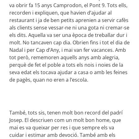
va obrir fa 15 anys Camprodon, el Pont 9. Tots ells,
recorden i expliquen, que havien d’ajudar al
restaurant i ja de ben petits aprenien a servir cafès
als clients sense vessar-ne ni una gota ni cremar-se
els dits. Aquella va ser una època de treballar dur i
molt. No tancaven cap dia. Obrien fins i tot el dia de
Nadal i per Cap d’Any, i mai van fer vacances. Amb
tot però, rememoren aquells anys amb alegria,
perquè de fet el poble a tots els nois i noies de la
seva edat els tocava ajudar a casa o amb les feines
de pagès, quan no eren a l’escola.
També, tots sis, tenen molt bon record del padrí
Josep. El descriuen com un molt bon home, que
mai es va queixar per res i que sempre els va
cuidar i estimar amb devoció. També amb els