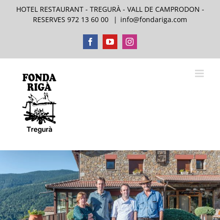
Skip
HOTEL RESTAURANT - TREGURÀ - VALL DE CAMPRODON -
to
RESERVES 972 13 60 00
|
info@fondariga.com
content
Facebook
YouTube
Instagram