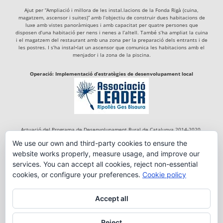
Ajut per “Ampliació i millora de les instal.lacions de la Fonda Rigà (cuina,
magatzem, ascensor i suites)” amb l’objectiu de construir dues habitacions de
luxe amb vistes panoràmiques i amb capacitat per quatre persones que
disposen d’una habitació per nens i nenes a l’altell. També s’ha ampliat la cuina
i el magatzem del restaurant amb una zona per la preparació dels entrants i de
les postres. I s’ha instal•lat un ascensor que comunica les habitacions amb el
menjador i la zona de la piscina.
Operació: Implementació d’estratègies de desenvolupament local
Actuació del Programa de Desenvolupament Rural de Catalunya 2014-2020,
cofinançada per:
We use our own and third-party cookies to ensure the
website works properly, measure usage, and improve our
services. You can accept all cookies, reject non-essential
cookies, or configure your preferences.
Cookie policy
Accept all
Reject