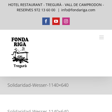
Skip
HOTEL RESTAURANT - TREGURÀ - VALL DE CAMPRODON -
to
RESERVES 972 13 60 00
|
info@fondariga.com
content
Facebook
YouTube
Instagram
Solidaridad-Wesser-1140×640
Solidaridad-Wesser-1140×640