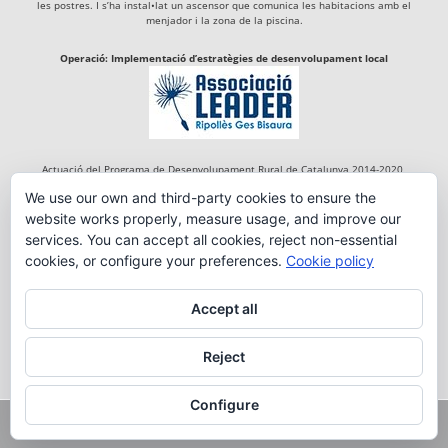
les postres. I s’ha instal•lat un ascensor que comunica les habitacions amb el
menjador i la zona de la piscina.
Operació: Implementació d’estratègies de desenvolupament local
Actuació del Programa de Desenvolupament Rural de Catalunya 2014-2020,
cofinançada per:
We use our own and third-party cookies to ensure the
website works properly, measure usage, and improve our
services. You can accept all cookies, reject non-essential
cookies, or configure your preferences.
Cookie policy
Accept all
Reject
Configure
Copyright 2018 FONDA RIGÀ DE TREGURÀ | By:
em_tdc