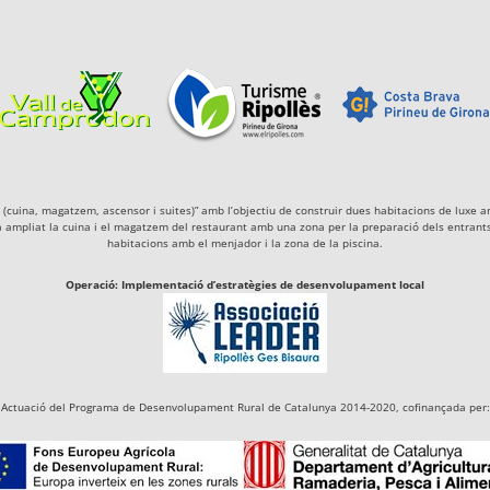
igà (cuina, magatzem, ascensor i suites)” amb l’objectiu de construir dues habitacions de lu
a ampliat la cuina i el magatzem del restaurant amb una zona per la preparació dels entrants 
habitacions amb el menjador i la zona de la piscina.
Operació: Implementació d’estratègies de desenvolupament local
Actuació del Programa de Desenvolupament Rural de Catalunya 2014-2020, cofinançada per: