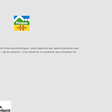
xe amb vistes panoràmiques i amb capacitat per quatre persones que
i de les postres. I s’ha instal•lat un ascensor que comunica les