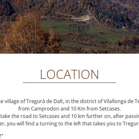
LOCATION
 village of Tregurà de Dalt, in the district of Vilallonga de 
from Camprodon and 10 Km from Setcases.
ke the road to Setcases and 10 km further on, after passing
er, you will find a turning to the left that takes you to Tregur
2″