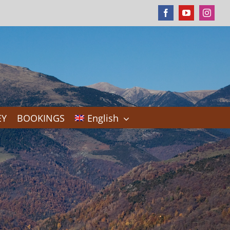
Facebook
YouTube
Instag
EY
BOOKINGS
English