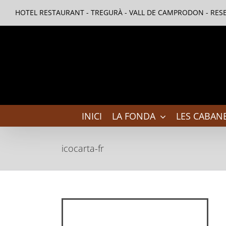
Skip
HOTEL RESTAURANT - TREGURÀ - VALL DE CAMPRODON - RESE
to
content
INICI
LA FONDA
LES CABANE
icocarta-fr