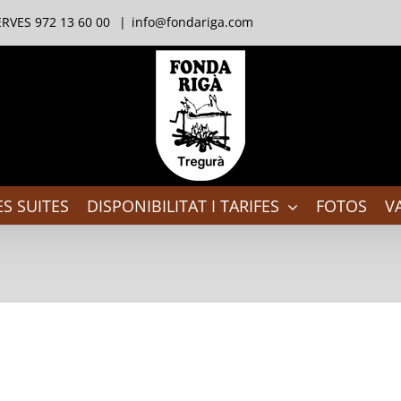
RVES 972 13 60 00
|
info@fondariga.com
S SUITES
DISPONIBILITAT I TARIFES
FOTOS
V