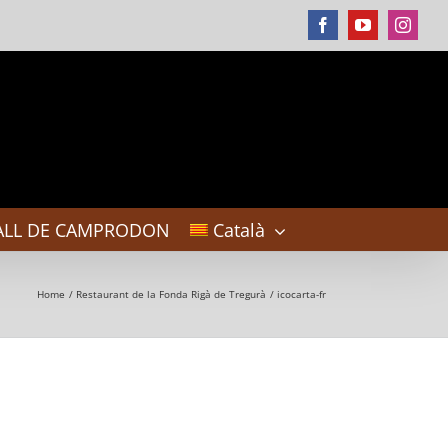
Facebook
YouTube
Instag
ALL DE CAMPRODON
Català
Home
Restaurant de la Fonda Rigà de Tregurà
icocarta-fr