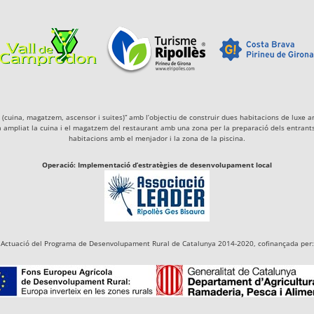
igà (cuina, magatzem, ascensor i suites)” amb l’objectiu de construir dues habitacions de lu
a ampliat la cuina i el magatzem del restaurant amb una zona per la preparació dels entrants 
habitacions amb el menjador i la zona de la piscina.
Operació: Implementació d’estratègies de desenvolupament local
Actuació del Programa de Desenvolupament Rural de Catalunya 2014-2020, cofinançada per: