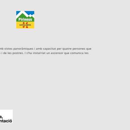
xe amb vistes panoràmiques i amb capacitat per quatre persones que
i de les postres. I s’ha instal•lat un ascensor que comunica les