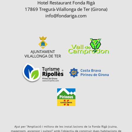
Hotel Restaurant Fonda Rigà
17869 Tregurà-Vilallonga de Ter (Girona)
info@fondariga.com
Ajut per “Ampliació i millora de les instal.lacions de la Fonda Rigà (cuina,
magatzem, ascensor i suites)” amb l’objectiu de construir dues habitacions de