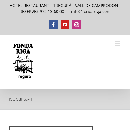
Skip
HOTEL RESTAURANT - TREGURÀ - VALL DE CAMPRODON -
to
RESERVES 972 13 60 00
|
info@fondariga.com
content
Facebook
YouTube
Instagram
icocarta-fr