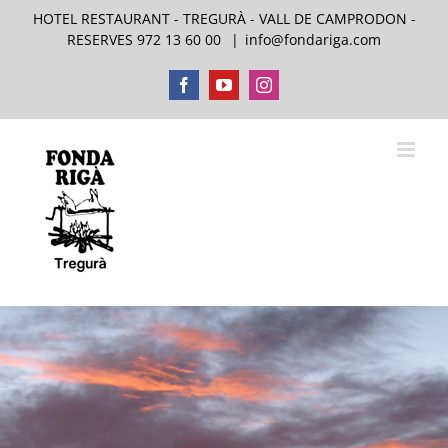
Skip
HOTEL RESTAURANT - TREGURÀ - VALL DE CAMPRODON -
to
RESERVES 972 13 60 00
|
info@fondariga.com
content
Facebook
YouTube
Instagram