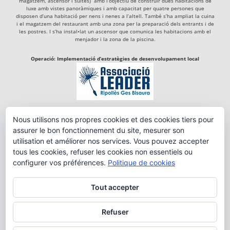
magatzem, ascensor i suites)” amb l’objectiu de construir dues habitacions de
luxe amb vistes panoràmiques i amb capacitat per quatre persones que
disposen d’una habitació per nens i nenes a l’altell. També s’ha ampliat la cuina
i el magatzem del restaurant amb una zona per la preparació dels entrants i de
les postres. I s’ha instal•lat un ascensor que comunica les habitacions amb el
menjador i la zona de la piscina.
Operació: Implementació d’estratègies de desenvolupament local
Actuació del Programa de Desenvolupament Rural de Catalunya 2014-2020,
Nous utilisons nos propres cookies et des cookies tiers pour
cofinançada per:
assurer le bon fonctionnement du site, mesurer son
utilisation et améliorer nos services. Vous pouvez accepter
tous les cookies, refuser les cookies non essentiels ou
configurer vos préférences.
Politique de cookies
Tout accepter
Refuser