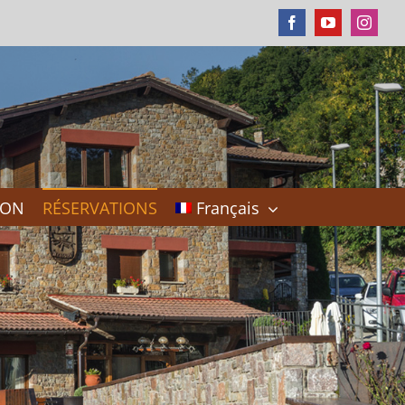
Facebook
YouTube
Instag
DON
RÉSERVATIONS
Français