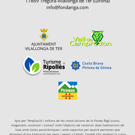
17869 Tregurà-Vilallonga de Ter (Girona)
info@fondariga.com
Ajut per “Ampliació i millora de les instal.lacions de la Fonda Rigà (cuina,
magatzem, ascensor i suites)” amb l’objectiu de construir dues habitacions de
luxe amb vistes panoràmiques i amb capacitat per quatre persones que
disposen d’una habitació per nens i nenes a l’altell. També s’ha ampliat la cuina