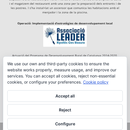
i el magatzem del restaurant amb una zona per la preparació dels entrants i de
les postres. I s’ha instal•lat un ascensor que comunica les habitacions amb el
menjador i la zona de la piscina.
Operació: Implementació d’estratègies de desenvolupament local
Actuació del Programa de Desenvolupament Rural de Catalunya 2014-2020,
cofinançada per:
We use our own and third-party cookies to ensure the
website works properly, measure usage, and improve our
services. You can accept all cookies, reject non-essential
cookies, or configure your preferences.
Cookie policy
Accept all
Reject
Configure
Copyright 2018 FONDA RIGÀ DE TREGURÀ | By:
em_tdc