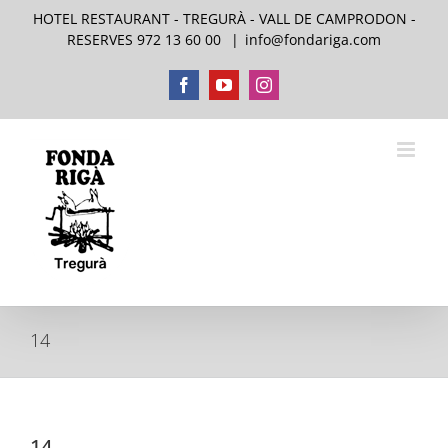
Skip
HOTEL RESTAURANT - TREGURÀ - VALL DE CAMPRODON -
to
RESERVES 972 13 60 00
|
info@fondariga.com
content
Facebook
YouTube
Instagram
14
14