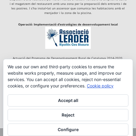
i el magatzem del restaurant amb una zona per la preparació dels entrants i de
les postres. I s’ha instal•lat un ascensor que comunica les habitacions amb el
menjador i la zona de la piscina.
Operació: Implementació d’estratègies de desenvolupament local
Actuació del Programa de Desenvolupament Rural de Catalunya 2014-2020,
cofinançada per:
We use our own and third-party cookies to ensure the
website works properly, measure usage, and improve our
services. You can accept all cookies, reject non-essential
cookies, or configure your preferences.
Cookie policy
Accept all
Reject
Configure
Copyright 2018 FONDA RIGÀ DE TREGURÀ | By:
em_tdc