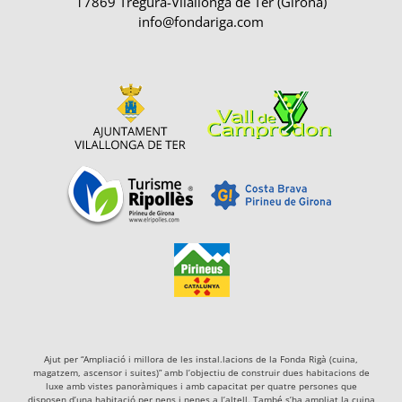
17869 Tregurà-Vilallonga de Ter (Girona)
info@fondariga.com
Ajut per “Ampliació i millora de les instal.lacions de la Fonda Rigà (cuina,
magatzem, ascensor i suites)” amb l’objectiu de construir dues habitacions de
luxe amb vistes panoràmiques i amb capacitat per quatre persones que
disposen d’una habitació per nens i nenes a l’altell. També s’ha ampliat la cuina