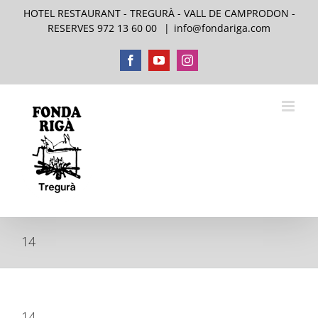
Skip
HOTEL RESTAURANT - TREGURÀ - VALL DE CAMPRODON -
to
RESERVES 972 13 60 00
|
info@fondariga.com
content
Facebook
YouTube
Instagram
14
14