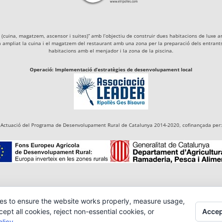
igà (cuina, magatzem, ascensor i suites)” amb l’objectiu de construir dues habitacions de lu
a ampliat la cuina i el magatzem del restaurant amb una zona per la preparació dels entrants 
habitacions amb el menjador i la zona de la piscina.
Operació: Implementació d’estratègies de desenvolupament local
Actuació del Programa de Desenvolupament Rural de Catalunya 2014-2020, cofinançada per:
es to ensure the website works properly, measure usage,
Accep
pt all cookies, reject non-essential cookies, or
licy