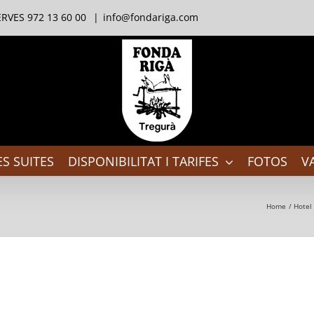
RVES 972 13 60 00
|
info@fondariga.com
S SUITES
DISPONIBILITAT I TARIFES
FOTOS
V
Home
Hotel