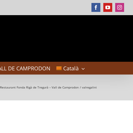
Facebook
YouTube
Instag
ALL DE CAMPRODON
Català
 Restaurant Fonda Rigà de Tregurà – Vall de Camprodon
valregalini