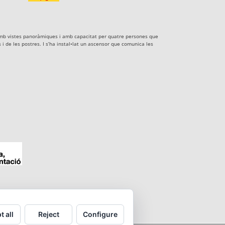
xe amb vistes panoràmiques i amb capacitat per quatre persones que
i de les postres. I s’ha instal•lat un ascensor que comunica les
t all
Reject
Configure