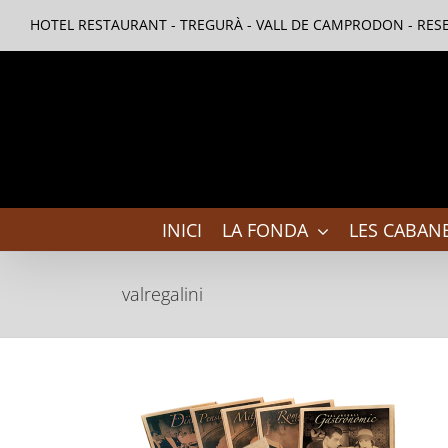
Skip
HOTEL RESTAURANT - TREGURÀ - VALL DE CAMPRODON - RESE
to
content
INICI
LA FONDA
LES CABANE
valregalini