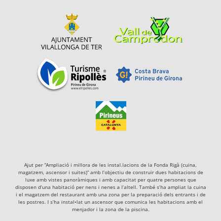
Ajut per “Ampliació i millora de les instal.lacions de la Fonda Rigà (cuina,
magatzem, ascensor i suites)” amb l’objectiu de construir dues habitacions de
luxe amb vistes panoràmiques i amb capacitat per quatre persones que
disposen d’una habitació per nens i nenes a l’altell. També s’ha ampliat la cuina
i el magatzem del restaurant amb una zona per la preparació dels entrants i de
les postres. I s’ha instal•lat un ascensor que comunica les habitacions amb el
menjador i la zona de la piscina.