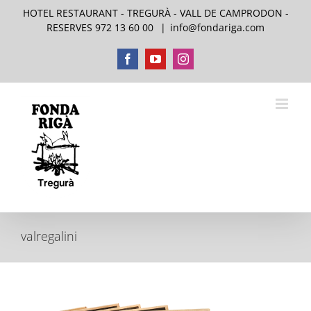
Saltar
HOTEL RESTAURANT - TREGURÀ - VALL DE CAMPRODON -
al
RESERVES 972 13 60 00
|
info@fondariga.com
contenido
Facebook
YouTube
Instagram
valregalini