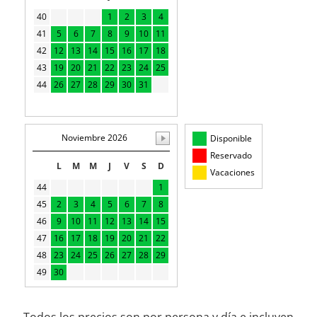
40
1
2
3
4
41
5
6
7
8
9
10
11
42
12
13
14
15
16
17
18
43
19
20
21
22
23
24
25
44
26
27
28
29
30
31
Noviembre 2026
Disponible
Reservado
L
M
M
J
V
S
D
Vacaciones
44
1
45
2
3
4
5
6
7
8
46
9
10
11
12
13
14
15
47
16
17
18
19
20
21
22
48
23
24
25
26
27
28
29
49
30
Todos los precios son por persona y día e incluyen