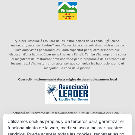
Ajut per “Ampliació i millora de les instal.lacions de la Fonda Rigà (cuina,
magatzem, ascensor i suites)” amb l’objectiu de construir dues habitacions de
luxe amb vistes panoràmiques i amb capacitat per quatre persones que
disposen d’una habitació per nens i nenes a l’altell. També s’ha ampliat la cuina
i el magatzem del restaurant amb una zona per la preparació dels entrants i de
les postres. I s’ha instal•lat un ascensor que comunica les habitacions amb el
menjador i la zona de la piscina.
Operació: Implementació d’estratègies de desenvolupament local
Actuació del Programa de Desenvolupament Rural de Catalunya 2014-2020,
cofinançada per:
Utilizamos cookies propias y de terceros para garantizar el
funcionamiento de la web, medir su uso y mejorar nuestros
servicios. Puede aceptar todas las cookies, rechazar las no