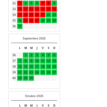
32
3
4
5
6
7
8
9
33
10
11
12
13
14
15
16
34
17
18
19
20
21
22
23
35
24
25
26
27
28
29
30
36
31
Septiembre 2026
L
M
M
J
V
S
D
36
1
2
3
4
5
6
37
7
8
9
10
11
12
13
38
14
15
16
17
18
19
20
39
21
22
23
24
25
26
27
40
28
29
30
Octubre 2026
L
M
M
J
V
S
D