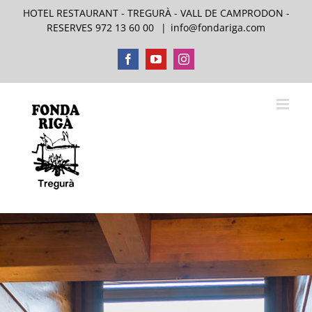
Saltar
HOTEL RESTAURANT - TREGURÀ - VALL DE CAMPRODON -
al
RESERVES 972 13 60 00
|
info@fondariga.com
contenido
Facebook
YouTube
Instagram