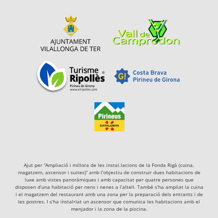
Ajut per “Ampliació i millora de les instal.lacions de la Fonda Rigà (cuina,
magatzem, ascensor i suites)” amb l’objectiu de construir dues habitacions de
luxe amb vistes panoràmiques i amb capacitat per quatre persones que
disposen d’una habitació per nens i nenes a l’altell. També s’ha ampliat la cuina
i el magatzem del restaurant amb una zona per la preparació dels entrants i de
les postres. I s’ha instal•lat un ascensor que comunica les habitacions amb el
menjador i la zona de la piscina.