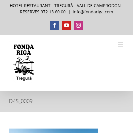
Skip
HOTEL RESTAURANT - TREGURÀ - VALL DE CAMPRODON -
to
RESERVES 972 13 60 00
|
info@fondariga.com
content
Facebook
YouTube
Instagram
D4S_0009