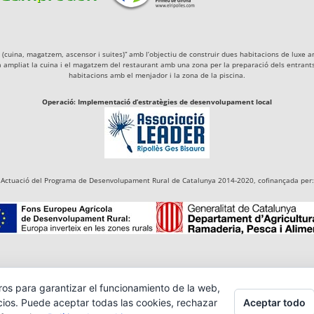
igà (cuina, magatzem, ascensor i suites)” amb l’objectiu de construir dues habitacions de lu
a ampliat la cuina i el magatzem del restaurant amb una zona per la preparació dels entrants 
habitacions amb el menjador i la zona de la piscina.
Operació: Implementació d’estratègies de desenvolupament local
Actuació del Programa de Desenvolupament Rural de Catalunya 2014-2020, cofinançada per:
ros para garantizar el funcionamiento de la web,
Aceptar todo
cios. Puede aceptar todas las cookies, rechazar