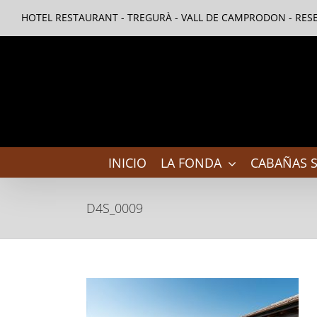
Saltar
HOTEL RESTAURANT - TREGURÀ - VALL DE CAMPRODON - RESE
al
contenido
INICIO
LA FONDA
CABAÑAS S
D4S_0009