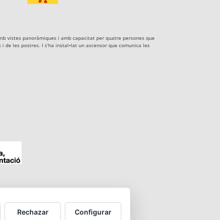
xe amb vistes panoràmiques i amb capacitat per quatre persones que
i de les postres. I s’ha instal•lat un ascensor que comunica les
Rechazar
Configurar