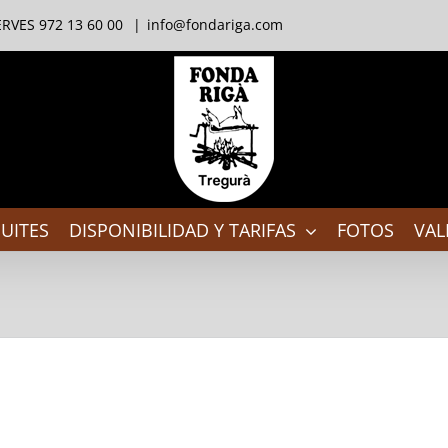
RVES 972 13 60 00
|
info@fondariga.com
UITES
DISPONIBILIDAD Y TARIFAS
FOTOS
VAL