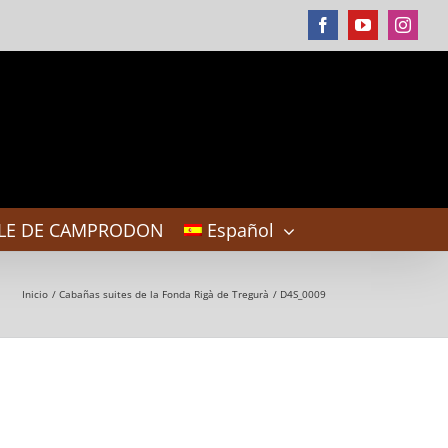
Facebook
YouTube
Instag
LE DE CAMPRODON
Español
Inicio
Cabañas suites de la Fonda Rigà de Tregurà
D4S_0009