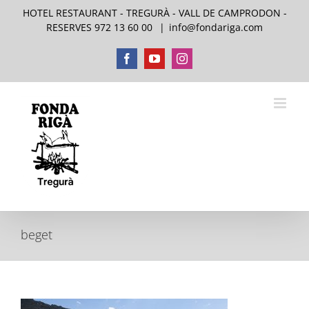
Skip
HOTEL RESTAURANT - TREGURÀ - VALL DE CAMPRODON -
to
RESERVES 972 13 60 00
|
info@fondariga.com
content
Facebook
YouTube
Instagram
beget