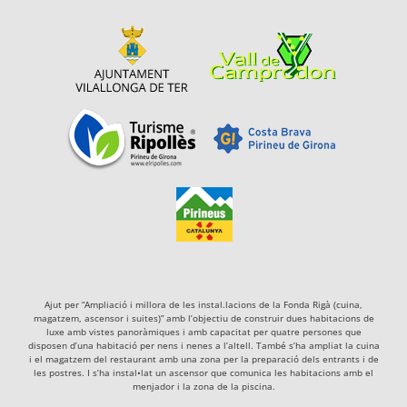
Ajut per “Ampliació i millora de les instal.lacions de la Fonda Rigà (cuina,
magatzem, ascensor i suites)” amb l’objectiu de construir dues habitacions de
luxe amb vistes panoràmiques i amb capacitat per quatre persones que
disposen d’una habitació per nens i nenes a l’altell. També s’ha ampliat la cuina
i el magatzem del restaurant amb una zona per la preparació dels entrants i de
les postres. I s’ha instal•lat un ascensor que comunica les habitacions amb el
menjador i la zona de la piscina.