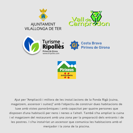
Ajut per “Ampliació i millora de les instal.lacions de la Fonda Rigà (cuina,
magatzem, ascensor i suites)” amb l’objectiu de construir dues habitacions de
luxe amb vistes panoràmiques i amb capacitat per quatre persones que
disposen d’una habitació per nens i nenes a l’altell. També s’ha ampliat la cuina
i el magatzem del restaurant amb una zona per la preparació dels entrants i de
les postres. I s’ha instal•lat un ascensor que comunica les habitacions amb el
menjador i la zona de la piscina.