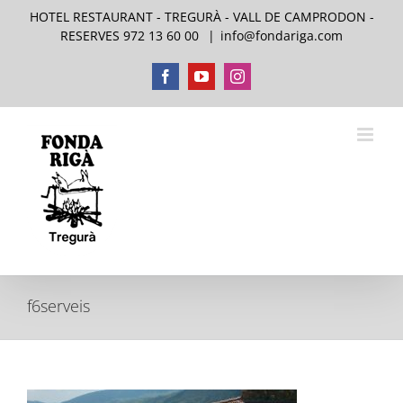
Skip
HOTEL RESTAURANT - TREGURÀ - VALL DE CAMPRODON -
to
RESERVES 972 13 60 00
|
info@fondariga.com
content
Facebook
YouTube
Instagram
f6serveis