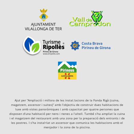
Ajut per “Ampliació i millora de les instal.lacions de la Fonda Rigà (cuina,
magatzem, ascensor i suites)” amb l’objectiu de construir dues habitacions de
luxe amb vistes panoràmiques i amb capacitat per quatre persones que
disposen d’una habitació per nens i nenes a l’altell. També s’ha ampliat la cuina
i el magatzem del restaurant amb una zona per la preparació dels entrants i de
les postres. I s’ha instal•lat un ascensor que comunica les habitacions amb el
menjador i la zona de la piscina.