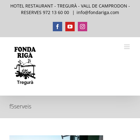
Skip
HOTEL RESTAURANT - TREGURÀ - VALL DE CAMPRODON -
to
RESERVES 972 13 60 00
|
info@fondariga.com
content
Facebook
YouTube
Instagram
f5serveis