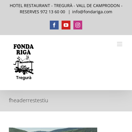
Skip
HOTEL RESTAURANT - TREGURÀ - VALL DE CAMPRODON -
to
RESERVES 972 13 60 00
|
info@fondariga.com
content
Facebook
YouTube
Instagram
fheaderrestestiu