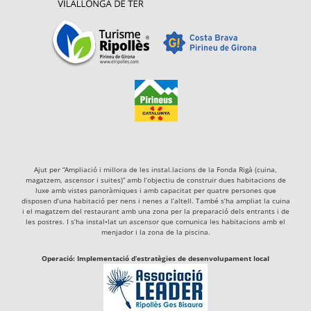
Ajut per “Ampliació i millora de les instal.lacions de la Fonda Rigà (cuina,
magatzem, ascensor i suites)” amb l’objectiu de construir dues habitacions de
luxe amb vistes panoràmiques i amb capacitat per quatre persones que
disposen d’una habitació per nens i nenes a l’altell. També s’ha ampliat la cuina
i el magatzem del restaurant amb una zona per la preparació dels entrants i de
les postres. I s’ha instal•lat un ascensor que comunica les habitacions amb el
menjador i la zona de la piscina.
Operació: Implementació d’estratègies de desenvolupament local