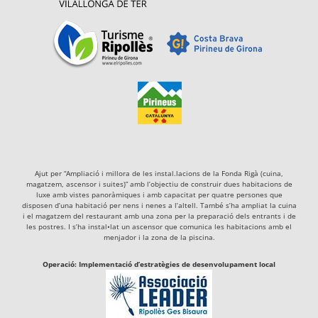
Ajut per “Ampliació i millora de les instal.lacions de la Fonda Rigà (cuina,
magatzem, ascensor i suites)” amb l’objectiu de construir dues habitacions de
luxe amb vistes panoràmiques i amb capacitat per quatre persones que
disposen d’una habitació per nens i nenes a l’altell. També s’ha ampliat la cuina
i el magatzem del restaurant amb una zona per la preparació dels entrants i de
les postres. I s’ha instal•lat un ascensor que comunica les habitacions amb el
menjador i la zona de la piscina.
Operació: Implementació d’estratègies de desenvolupament local