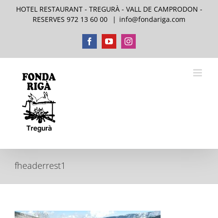
Skip
HOTEL RESTAURANT - TREGURÀ - VALL DE CAMPRODON -
to
RESERVES 972 13 60 00
|
info@fondariga.com
content
Facebook
YouTube
Instagram
fheaderrest1