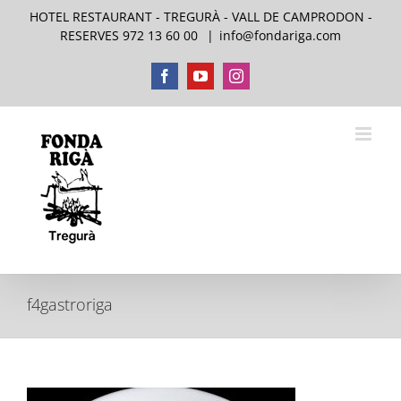
Skip
HOTEL RESTAURANT - TREGURÀ - VALL DE CAMPRODON -
to
RESERVES 972 13 60 00
|
info@fondariga.com
content
Facebook
YouTube
Instagram
f4gastroriga