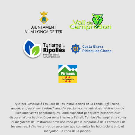
Ajut per “Ampliació i millora de les instal.lacions de la Fonda Rigà (cuina,
magatzem, ascensor i suites)” amb l’objectiu de construir dues habitacions de
luxe amb vistes panoràmiques i amb capacitat per quatre persones que
disposen d’una habitació per nens i nenes a l’altell. També s’ha ampliat la cuina
i el magatzem del restaurant amb una zona per la preparació dels entrants i de
les postres. I s’ha instal•lat un ascensor que comunica les habitacions amb el
menjador i la zona de la piscina.