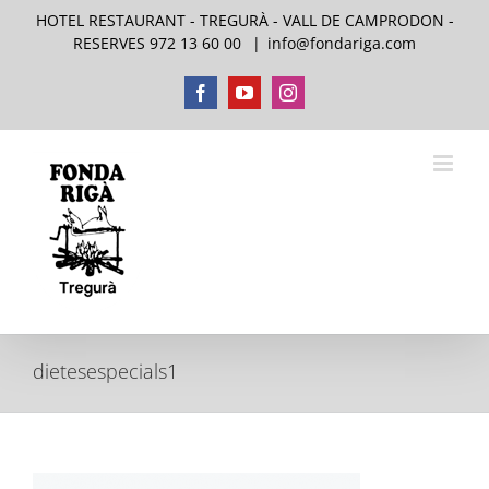
Skip
HOTEL RESTAURANT - TREGURÀ - VALL DE CAMPRODON -
to
RESERVES 972 13 60 00
|
info@fondariga.com
content
Facebook
YouTube
Instagram
dietesespecials1