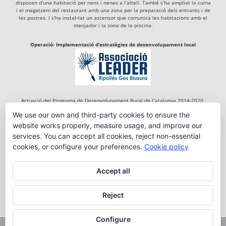
disposen d’una habitació per nens i nenes a l’altell. També s’ha ampliat la cuina
i el magatzem del restaurant amb una zona per la preparació dels entrants i de
les postres. I s’ha instal•lat un ascensor que comunica les habitacions amb el
menjador i la zona de la piscina.
Operació: Implementació d’estratègies de desenvolupament local
Actuació del Programa de Desenvolupament Rural de Catalunya 2014-2020,
cofinançada per:
We use our own and third-party cookies to ensure the
website works properly, measure usage, and improve our
services. You can accept all cookies, reject non-essential
cookies, or configure your preferences.
Cookie policy
Accept all
Reject
Configure