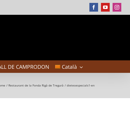
Facebook
YouTube
Instag
ALL DE CAMPRODON
Català
ome
Restaurant de la Fonda Rigà de Tregurà
dietesespecials1-en