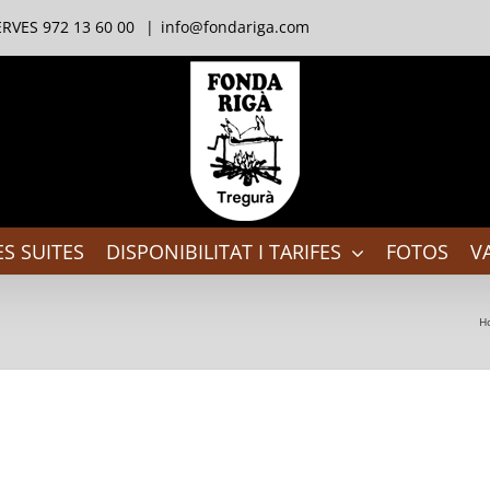
RVES 972 13 60 00
|
info@fondariga.com
S SUITES
DISPONIBILITAT I TARIFES
FOTOS
V
H