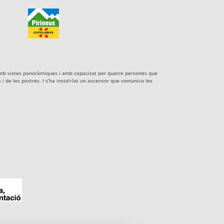
xe amb vistes panoràmiques i amb capacitat per quatre persones que
i de les postres. I s’ha instal•lat un ascensor que comunica les