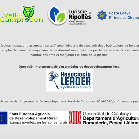
igà (cuina, magatzem, ascensor i suites)” amb l’objectiu de construir dues habitacions de lu
a ampliat la cuina i el magatzem del restaurant amb una zona per la preparació dels entrants 
habitacions amb el menjador i la zona de la piscina.
Operació: Implementació d’estratègies de desenvolupament local
Actuació del Programa de Desenvolupament Rural de Catalunya 2014-2020, cofinançada per: