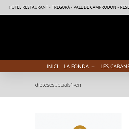
Skip
HOTEL RESTAURANT - TREGURÀ - VALL DE CAMPRODON - RESE
to
content
INICI
LA FONDA
LES CABANE
dietesespecials1-en