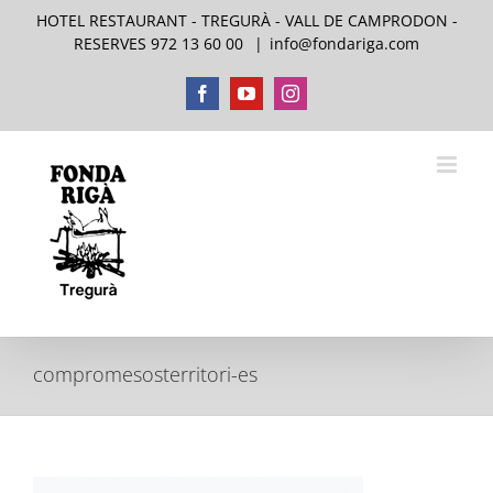
Skip
HOTEL RESTAURANT - TREGURÀ - VALL DE CAMPRODON -
to
RESERVES 972 13 60 00
|
info@fondariga.com
content
Facebook
YouTube
Instagram
compromesosterritori-es