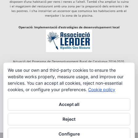
disposen d’una habitació per nens i nenes a l’altell. També s’ha ampliat la cuina
i el magatzem del restaurant amb una zona per la preparació dels entrants i de
les postres. I s’ha instal•lat un ascensor que comunica les habitacions amb el
menjador i la zona de la piscina.
Operació: Implementació d’estratègies de desenvolupament local
Actuació del Programa de Desenvolupament Rural de Catalunya 2014-2020,
cofinançada per:
We use our own and third-party cookies to ensure the
website works properly, measure usage, and improve our
services. You can accept all cookies, reject non-essential
cookies, or configure your preferences.
Cookie policy
Accept all
Reject
Configure