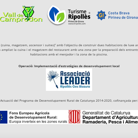
igà (cuina, magatzem, ascensor i suites)” amb l’objectiu de construir dues habitacions de lu
a ampliat la cuina i el magatzem del restaurant amb una zona per la preparació dels entrants 
habitacions amb el menjador i la zona de la piscina.
Operació: Implementació d’estratègies de desenvolupament local
Actuació del Programa de Desenvolupament Rural de Catalunya 2014-2020, cofinançada per: