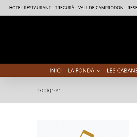
Skip
HOTEL RESTAURANT - TREGURÀ - VALL DE CAMPRODON - RESE
to
content
INICI
LA FONDA
LES CABANE
codiqr-en