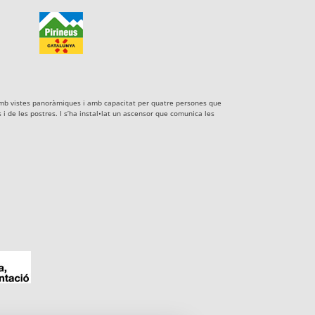
xe amb vistes panoràmiques i amb capacitat per quatre persones que
i de les postres. I s’ha instal•lat un ascensor que comunica les