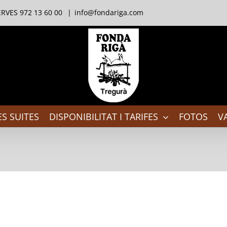
RVES 972 13 60 00
|
info@fondariga.com
S SUITES
DISPONIBILITAT I TARIFES
FOTOS
V