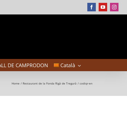
Facebook
YouTube
Instag
ALL DE CAMPRODON
Català
Home
Restaurant de la Fonda Rigà de Tregurà
codiqr-en