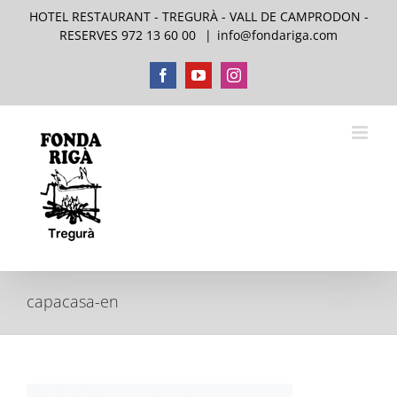
Skip
HOTEL RESTAURANT - TREGURÀ - VALL DE CAMPRODON -
to
RESERVES 972 13 60 00
|
info@fondariga.com
content
Facebook
YouTube
Instagram
capacasa-en