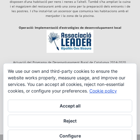
disposen d’una habitació per nens i nenes a l’altell. També s’ha ampliat la cuina
i el magatzem del restaurant amb una zona per la preparació dels entrants i de
les postres. I s’ha instal•lat un ascensor que comunica les habitacions amb el
menjador i la zona de la piscina.
Operació: Implementació d’estratègies de desenvolupament local
Actuació del Programa de Desenvolupament Rural de Catalunya 2014-2020,
cofinançada per:
We use our own and third-party cookies to ensure the
website works properly, measure usage, and improve our
services. You can accept all cookies, reject non-essential
cookies, or configure your preferences.
Cookie policy
Accept all
Reject
Configure