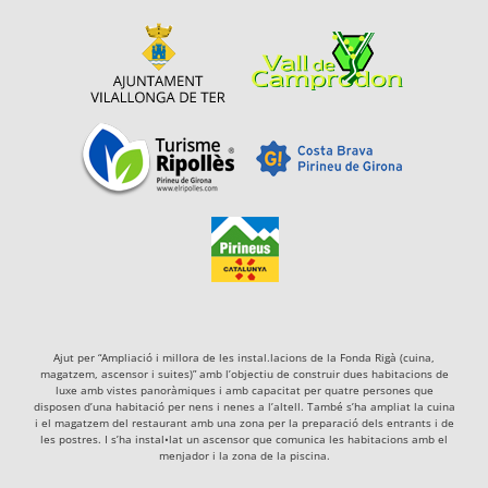
Ajut per “Ampliació i millora de les instal.lacions de la Fonda Rigà (cuina,
magatzem, ascensor i suites)” amb l’objectiu de construir dues habitacions de
luxe amb vistes panoràmiques i amb capacitat per quatre persones que
disposen d’una habitació per nens i nenes a l’altell. També s’ha ampliat la cuina
i el magatzem del restaurant amb una zona per la preparació dels entrants i de
les postres. I s’ha instal•lat un ascensor que comunica les habitacions amb el
menjador i la zona de la piscina.