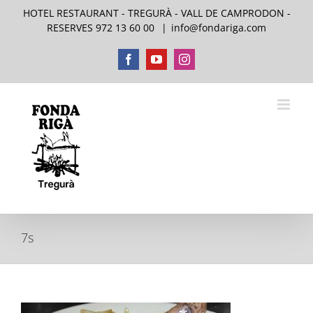
Skip
HOTEL RESTAURANT - TREGURÀ - VALL DE CAMPRODON -
to
RESERVES 972 13 60 00
|
info@fondariga.com
content
Facebook
YouTube
Instagram
7s