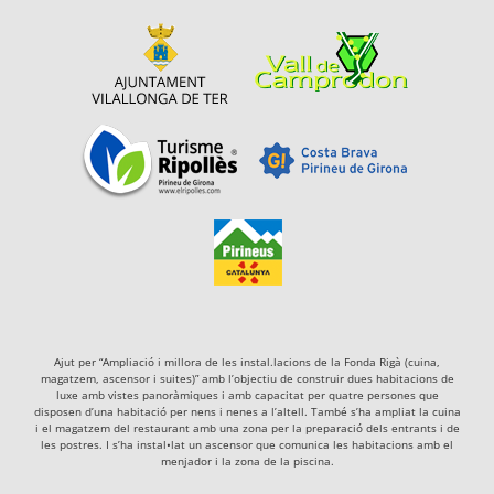
Ajut per “Ampliació i millora de les instal.lacions de la Fonda Rigà (cuina,
magatzem, ascensor i suites)” amb l’objectiu de construir dues habitacions de
luxe amb vistes panoràmiques i amb capacitat per quatre persones que
disposen d’una habitació per nens i nenes a l’altell. També s’ha ampliat la cuina
i el magatzem del restaurant amb una zona per la preparació dels entrants i de
les postres. I s’ha instal•lat un ascensor que comunica les habitacions amb el
menjador i la zona de la piscina.