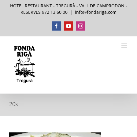
Skip
HOTEL RESTAURANT - TREGURÀ - VALL DE CAMPRODON -
to
RESERVES 972 13 60 00
|
info@fondariga.com
content
Facebook
YouTube
Instagram
20s