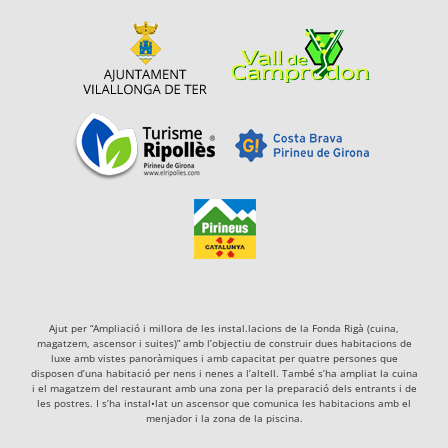
Ajut per “Ampliació i millora de les instal.lacions de la Fonda Rigà (cuina,
magatzem, ascensor i suites)” amb l’objectiu de construir dues habitacions de
luxe amb vistes panoràmiques i amb capacitat per quatre persones que
disposen d’una habitació per nens i nenes a l’altell. També s’ha ampliat la cuina
i el magatzem del restaurant amb una zona per la preparació dels entrants i de
les postres. I s’ha instal•lat un ascensor que comunica les habitacions amb el
menjador i la zona de la piscina.