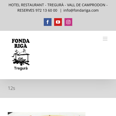
Skip
HOTEL RESTAURANT - TREGURÀ - VALL DE CAMPRODON -
to
RESERVES 972 13 60 00
|
info@fondariga.com
content
Facebook
YouTube
Instagram
12s