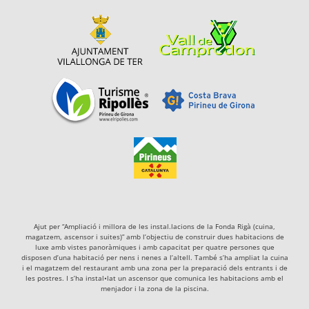
Ajut per “Ampliació i millora de les instal.lacions de la Fonda Rigà (cuina,
magatzem, ascensor i suites)” amb l’objectiu de construir dues habitacions de
luxe amb vistes panoràmiques i amb capacitat per quatre persones que
disposen d’una habitació per nens i nenes a l’altell. També s’ha ampliat la cuina
i el magatzem del restaurant amb una zona per la preparació dels entrants i de
les postres. I s’ha instal•lat un ascensor que comunica les habitacions amb el
menjador i la zona de la piscina.