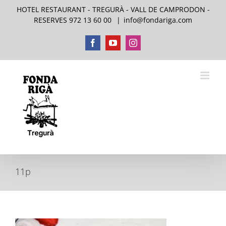
Skip
HOTEL RESTAURANT - TREGURÀ - VALL DE CAMPRODON -
to
RESERVES 972 13 60 00
|
info@fondariga.com
content
Facebook
YouTube
Instagram
11p