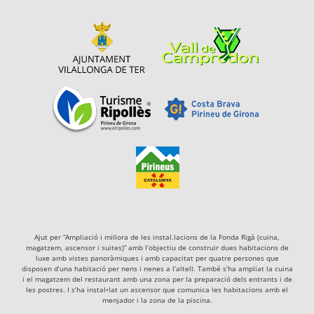
Ajut per “Ampliació i millora de les instal.lacions de la Fonda Rigà (cuina,
magatzem, ascensor i suites)” amb l’objectiu de construir dues habitacions de
luxe amb vistes panoràmiques i amb capacitat per quatre persones que
disposen d’una habitació per nens i nenes a l’altell. També s’ha ampliat la cuina
i el magatzem del restaurant amb una zona per la preparació dels entrants i de
les postres. I s’ha instal•lat un ascensor que comunica les habitacions amb el
menjador i la zona de la piscina.