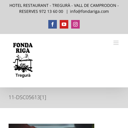
Skip
HOTEL RESTAURANT - TREGURÀ - VALL DE CAMPRODON -
to
RESERVES 972 13 60 00
|
info@fondariga.com
content
Facebook
YouTube
Instagram
11-DSC05613[1]