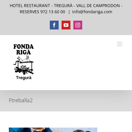
Skip
HOTEL RESTAURANT - TREGURÀ - VALL DE CAMPRODON -
to
RESERVES 972 13 60 00
|
info@fondariga.com
content
Facebook
YouTube
Instagram
Ftreballa2