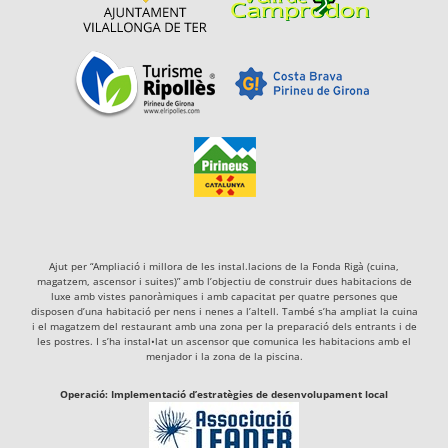
Ajut per “Ampliació i millora de les instal.lacions de la Fonda Rigà (cuina,
magatzem, ascensor i suites)” amb l’objectiu de construir dues habitacions de
luxe amb vistes panoràmiques i amb capacitat per quatre persones que
disposen d’una habitació per nens i nenes a l’altell. També s’ha ampliat la cuina
i el magatzem del restaurant amb una zona per la preparació dels entrants i de
les postres. I s’ha instal•lat un ascensor que comunica les habitacions amb el
menjador i la zona de la piscina.
Operació: Implementació d’estratègies de desenvolupament local