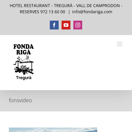
Skip
HOTEL RESTAURANT - TREGURÀ - VALL DE CAMPRODON -
to
RESERVES 972 13 60 00
|
info@fondariga.com
content
Facebook
YouTube
Instagram
fonsvideo