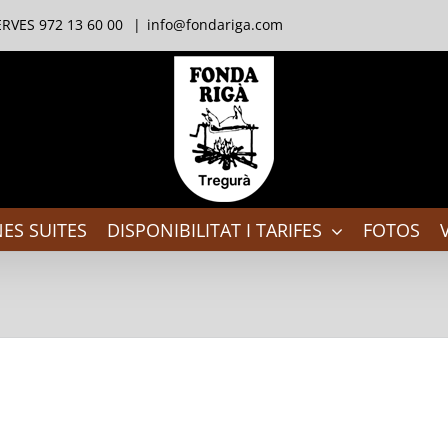
RVES 972 13 60 00
|
info@fondariga.com
ES SUITES
DISPONIBILITAT I TARIFES
FOTOS