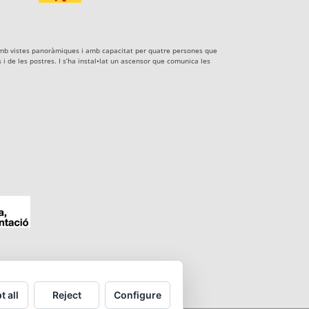
xe amb vistes panoràmiques i amb capacitat per quatre persones que
i de les postres. I s’ha instal•lat un ascensor que comunica les
t all
Reject
Configure