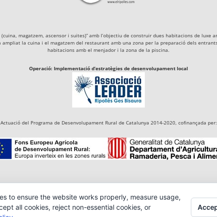
igà (cuina, magatzem, ascensor i suites)” amb l’objectiu de construir dues habitacions de lu
a ampliat la cuina i el magatzem del restaurant amb una zona per la preparació dels entrants 
habitacions amb el menjador i la zona de la piscina.
Operació: Implementació d’estratègies de desenvolupament local
Actuació del Programa de Desenvolupament Rural de Catalunya 2014-2020, cofinançada per:
es to ensure the website works properly, measure usage,
Accep
pt all cookies, reject non-essential cookies, or