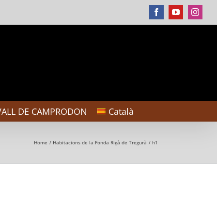
Facebook
YouTube
Instag
VALL DE CAMPRODON
Català
Home
Habitacions de la Fonda Rigà de Tregurà
h1