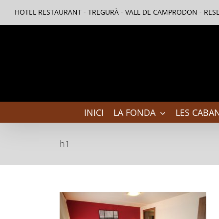
Skip
HOTEL RESTAURANT - TREGURÀ - VALL DE CAMPRODON - RESE
to
content
INICI
LA FONDA
LES CABAN
h1