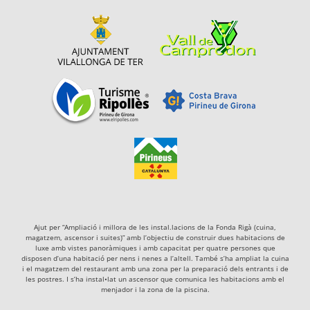
Ajut per “Ampliació i millora de les instal.lacions de la Fonda Rigà (cuina,
magatzem, ascensor i suites)” amb l’objectiu de construir dues habitacions de
luxe amb vistes panoràmiques i amb capacitat per quatre persones que
disposen d’una habitació per nens i nenes a l’altell. També s’ha ampliat la cuina
i el magatzem del restaurant amb una zona per la preparació dels entrants i de
les postres. I s’ha instal•lat un ascensor que comunica les habitacions amb el
menjador i la zona de la piscina.