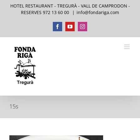
Skip
HOTEL RESTAURANT - TREGURÀ - VALL DE CAMPRODON -
to
RESERVES 972 13 60 00
|
info@fondariga.com
content
Facebook
YouTube
Instagram
15s