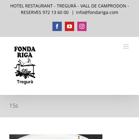
Saltar
HOTEL RESTAURANT - TREGURÀ - VALL DE CAMPRODON -
al
RESERVES 972 13 60 00
|
info@fondariga.com
contenido
Facebook
YouTube
Instagram
15s