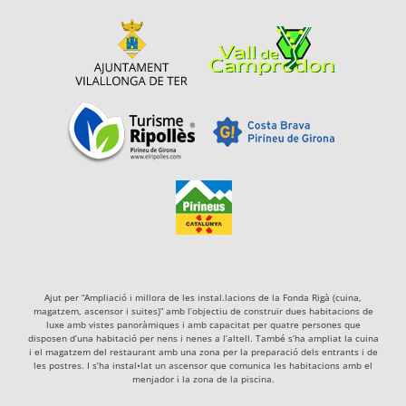
Ajut per “Ampliació i millora de les instal.lacions de la Fonda Rigà (cuina,
magatzem, ascensor i suites)” amb l’objectiu de construir dues habitacions de
luxe amb vistes panoràmiques i amb capacitat per quatre persones que
disposen d’una habitació per nens i nenes a l’altell. També s’ha ampliat la cuina
i el magatzem del restaurant amb una zona per la preparació dels entrants i de
les postres. I s’ha instal•lat un ascensor que comunica les habitacions amb el
menjador i la zona de la piscina.