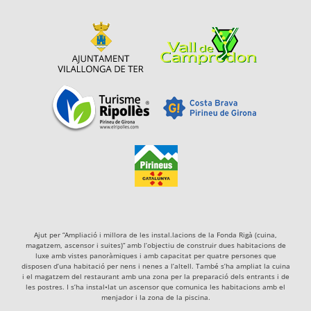
Ajut per “Ampliació i millora de les instal.lacions de la Fonda Rigà (cuina,
magatzem, ascensor i suites)” amb l’objectiu de construir dues habitacions de
luxe amb vistes panoràmiques i amb capacitat per quatre persones que
disposen d’una habitació per nens i nenes a l’altell. També s’ha ampliat la cuina
i el magatzem del restaurant amb una zona per la preparació dels entrants i de
les postres. I s’ha instal•lat un ascensor que comunica les habitacions amb el
menjador i la zona de la piscina.