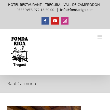
Skip
HOTEL RESTAURANT - TREGURÀ - VALL DE CAMPRODON -
to
RESERVES 972 13 60 00
|
info@fondariga.com
content
Facebook
YouTube
Instagram
Raül Carmona