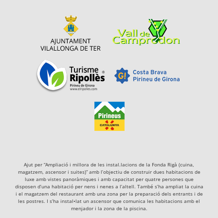
Ajut per “Ampliació i millora de les instal.lacions de la Fonda Rigà (cuina,
magatzem, ascensor i suites)” amb l’objectiu de construir dues habitacions de
luxe amb vistes panoràmiques i amb capacitat per quatre persones que
disposen d’una habitació per nens i nenes a l’altell. També s’ha ampliat la cuina
i el magatzem del restaurant amb una zona per la preparació dels entrants i de
les postres. I s’ha instal•lat un ascensor que comunica les habitacions amb el
menjador i la zona de la piscina.