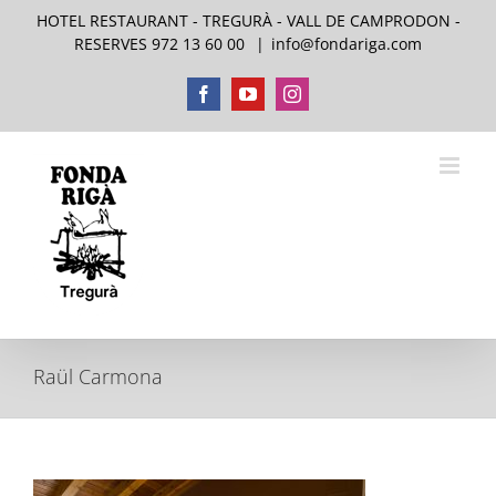
Skip
HOTEL RESTAURANT - TREGURÀ - VALL DE CAMPRODON -
to
RESERVES 972 13 60 00
|
info@fondariga.com
content
Facebook
YouTube
Instagram
Raül Carmona