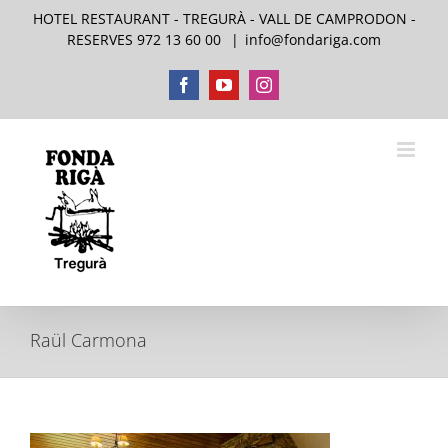
Skip
HOTEL RESTAURANT - TREGURÀ - VALL DE CAMPRODON -
to
RESERVES 972 13 60 00
|
info@fondariga.com
content
Facebook
YouTube
Instagram
Raül Carmona