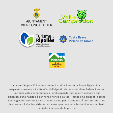
Ajut per “Ampliació i millora de les instal.lacions de la Fonda Rigà (cuina,
magatzem, ascensor i suites)” amb l’objectiu de construir dues habitacions de
luxe amb vistes panoràmiques i amb capacitat per quatre persones que
disposen d’una habitació per nens i nenes a l’altell. També s’ha ampliat la cuina
i el magatzem del restaurant amb una zona per la preparació dels entrants i de
les postres. I s’ha instal•lat un ascensor que comunica les habitacions amb el
menjador i la zona de la piscina.