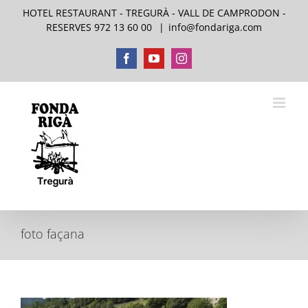
Skip
HOTEL RESTAURANT - TREGURÀ - VALL DE CAMPRODON -
to
RESERVES 972 13 60 00
|
info@fondariga.com
content
Facebook
YouTube
Instagram
foto façana