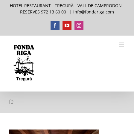
Skip
HOTEL RESTAURANT - TREGURÀ - VALL DE CAMPRODON -
to
RESERVES 972 13 60 00
|
info@fondariga.com
content
Facebook
YouTube
Instagram
f9