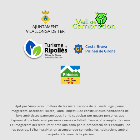
Ajut per “Ampliació i millora de les instal.lacions de la Fonda Rigà (cuina,
magatzem, ascensor i suites)” amb l’objectiu de construir dues habitacions de
luxe amb vistes panoràmiques i amb capacitat per quatre persones que
disposen d’una habitació per nens i nenes a l’altell. També s’ha ampliat la cuina
i el magatzem del restaurant amb una zona per la preparació dels entrants i de
les postres. I s’ha instal•lat un ascensor que comunica les habitacions amb el
menjador i la zona de la piscina.