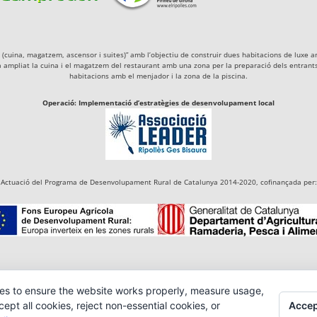
igà (cuina, magatzem, ascensor i suites)” amb l’objectiu de construir dues habitacions de lu
a ampliat la cuina i el magatzem del restaurant amb una zona per la preparació dels entrants 
habitacions amb el menjador i la zona de la piscina.
Operació: Implementació d’estratègies de desenvolupament local
Actuació del Programa de Desenvolupament Rural de Catalunya 2014-2020, cofinançada per:
es to ensure the website works properly, measure usage,
Accep
pt all cookies, reject non-essential cookies, or