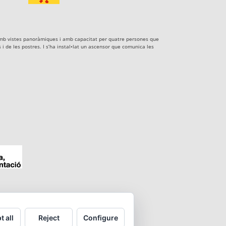
xe amb vistes panoràmiques i amb capacitat per quatre persones que
i de les postres. I s’ha instal•lat un ascensor que comunica les
t all
Reject
Configure