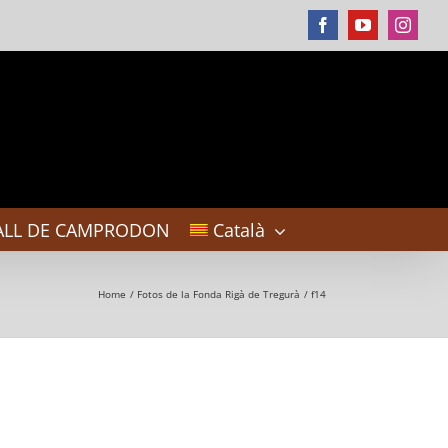
Facebook
YouTube
Instag
ALL DE CAMPRODON
Català
Home
Fotos de la Fonda Rigà de Tregurà
f14