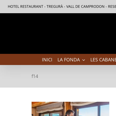
Skip
HOTEL RESTAURANT - TREGURÀ - VALL DE CAMPRODON - RESE
to
content
INICI
LA FONDA
LES CABANE
f14