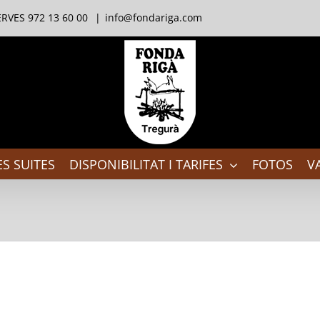
RVES 972 13 60 00
|
info@fondariga.com
S SUITES
DISPONIBILITAT I TARIFES
FOTOS
V