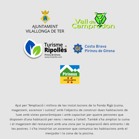
Ajut per “Ampliació i millora de les instal.lacions de la Fonda Rigà (cuina,
magatzem, ascensor i suites)” amb l’objectiu de construir dues habitacions de
luxe amb vistes panoràmiques i amb capacitat per quatre persones que
disposen d’una habitació per nens i nenes a l’altell. També s’ha ampliat la cuina
i el magatzem del restaurant amb una zona per la preparació dels entrants i de
les postres. I s’ha instal•lat un ascensor que comunica les habitacions amb el
menjador i la zona de la piscina.