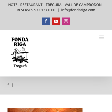
Skip
HOTEL RESTAURANT - TREGURÀ - VALL DE CAMPRODON -
to
RESERVES 972 13 60 00
|
info@fondariga.com
content
Facebook
YouTube
Instagram
f11