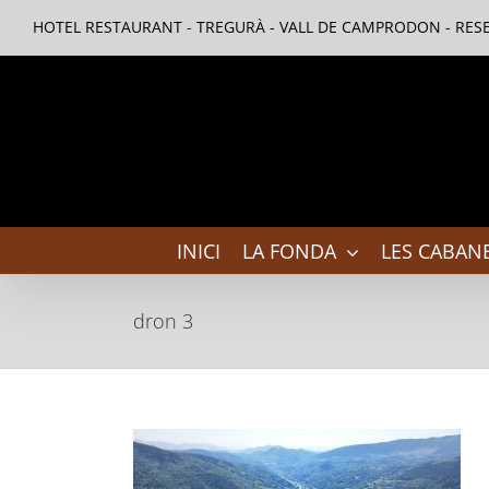
Skip
HOTEL RESTAURANT - TREGURÀ - VALL DE CAMPRODON - RESE
to
content
INICI
LA FONDA
LES CABANE
dron 3