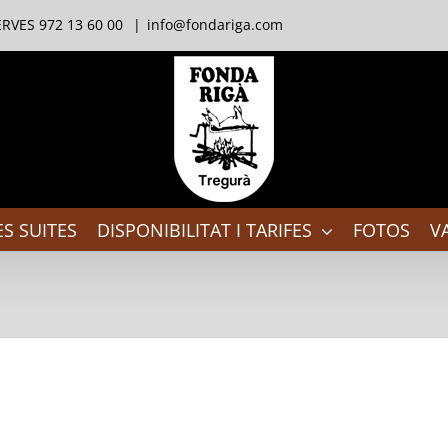
RVES 972 13 60 00
|
info@fondariga.com
S SUITES
DISPONIBILITAT I TARIFES
FOTOS
V