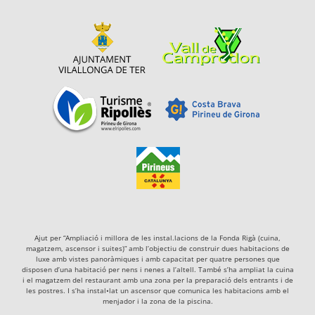
Ajut per “Ampliació i millora de les instal.lacions de la Fonda Rigà (cuina,
magatzem, ascensor i suites)” amb l’objectiu de construir dues habitacions de
luxe amb vistes panoràmiques i amb capacitat per quatre persones que
disposen d’una habitació per nens i nenes a l’altell. També s’ha ampliat la cuina
i el magatzem del restaurant amb una zona per la preparació dels entrants i de
les postres. I s’ha instal•lat un ascensor que comunica les habitacions amb el
menjador i la zona de la piscina.