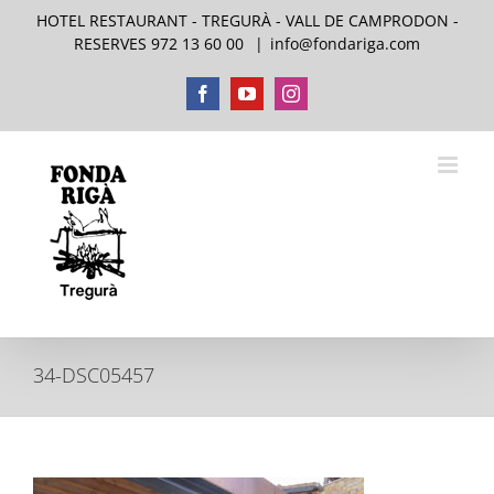
Skip
HOTEL RESTAURANT - TREGURÀ - VALL DE CAMPRODON -
to
RESERVES 972 13 60 00
|
info@fondariga.com
content
Facebook
YouTube
Instagram
34-DSC05457