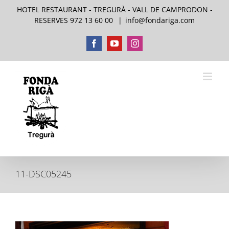
Skip
HOTEL RESTAURANT - TREGURÀ - VALL DE CAMPRODON -
to
RESERVES 972 13 60 00
|
info@fondariga.com
content
Facebook
YouTube
Instagram
11-DSC05245