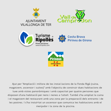
Ajut per “Ampliació i millora de les instal.lacions de la Fonda Rigà (cuina,
magatzem, ascensor i suites)” amb l’objectiu de construir dues habitacions de
luxe amb vistes panoràmiques i amb capacitat per quatre persones que
disposen d’una habitació per nens i nenes a l’altell. També s’ha ampliat la cuina
i el magatzem del restaurant amb una zona per la preparació dels entrants i de
les postres. I s’ha instal•lat un ascensor que comunica les habitacions amb el
menjador i la zona de la piscina.