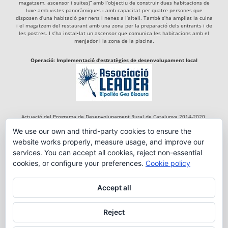
magatzem, ascensor i suites)” amb l’objectiu de construir dues habitacions de
luxe amb vistes panoràmiques i amb capacitat per quatre persones que
disposen d’una habitació per nens i nenes a l’altell. També s’ha ampliat la cuina
i el magatzem del restaurant amb una zona per la preparació dels entrants i de
les postres. I s’ha instal•lat un ascensor que comunica les habitacions amb el
menjador i la zona de la piscina.
Operació: Implementació d’estratègies de desenvolupament local
Actuació del Programa de Desenvolupament Rural de Catalunya 2014-2020,
cofinançada per:
We use our own and third-party cookies to ensure the
website works properly, measure usage, and improve our
services. You can accept all cookies, reject non-essential
cookies, or configure your preferences.
Cookie policy
Accept all
Reject