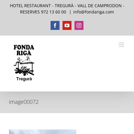
Skip
HOTEL RESTAURANT - TREGURÀ - VALL DE CAMPRODON -
to
RESERVES 972 13 60 00
|
info@fondariga.com
content
Facebook
YouTube
Instagram
image00072