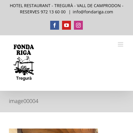
Skip
HOTEL RESTAURANT - TREGURÀ - VALL DE CAMPRODON -
to
RESERVES 972 13 60 00
|
info@fondariga.com
content
Facebook
YouTube
Instagram
image00004