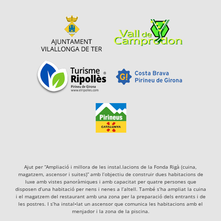
Ajut per “Ampliació i millora de les instal.lacions de la Fonda Rigà (cuina,
magatzem, ascensor i suites)” amb l’objectiu de construir dues habitacions de
luxe amb vistes panoràmiques i amb capacitat per quatre persones que
disposen d’una habitació per nens i nenes a l’altell. També s’ha ampliat la cuina
i el magatzem del restaurant amb una zona per la preparació dels entrants i de
les postres. I s’ha instal•lat un ascensor que comunica les habitacions amb el
menjador i la zona de la piscina.