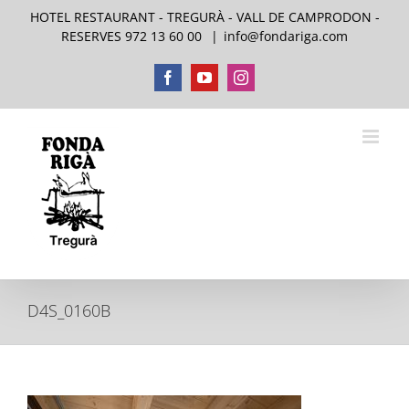
Skip
HOTEL RESTAURANT - TREGURÀ - VALL DE CAMPRODON -
to
RESERVES 972 13 60 00
|
info@fondariga.com
content
Facebook
YouTube
Instagram
D4S_0160B