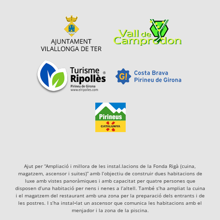
Ajut per “Ampliació i millora de les instal.lacions de la Fonda Rigà (cuina,
magatzem, ascensor i suites)” amb l’objectiu de construir dues habitacions de
luxe amb vistes panoràmiques i amb capacitat per quatre persones que
disposen d’una habitació per nens i nenes a l’altell. També s’ha ampliat la cuina
i el magatzem del restaurant amb una zona per la preparació dels entrants i de
les postres. I s’ha instal•lat un ascensor que comunica les habitacions amb el
menjador i la zona de la piscina.