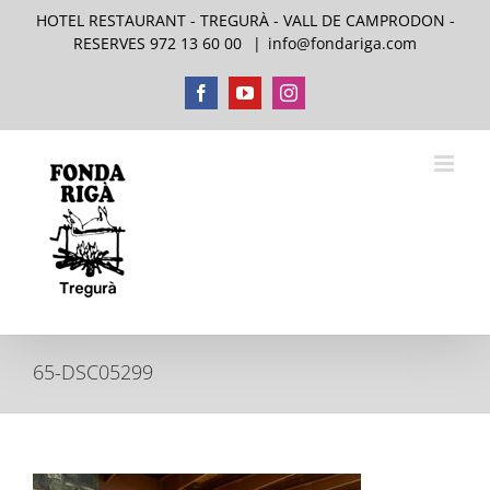
Skip
HOTEL RESTAURANT - TREGURÀ - VALL DE CAMPRODON -
to
RESERVES 972 13 60 00
|
info@fondariga.com
content
Facebook
YouTube
Instagram
65-DSC05299